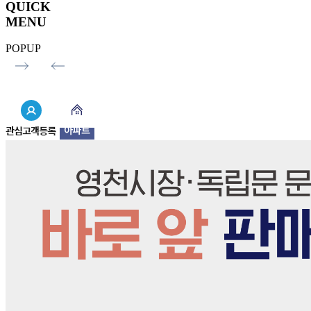
QUICK
MENU
POPUP